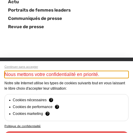
Actu
Portraits de femmes leaders
Communiqués de presse
Revue de presse
Continuer sans accepter
Nous mettons votre confidentialité en priorité.
Next Post
Notre site Internet utilise les types de cookies suivants tout en vous laissant
Michèle Costafrolaz: “Les membres du conseil
le libre choix d'accepter leur utilisation:
d’administration doivent être des guides, des
challengers, et parfois des censeurs”
Cookies nécessaires
?
Cookies de performance
?
Cookies marketing
?
Politique de confidentialité
Mentions Légales - Responsable du site web : Cercle Suisse