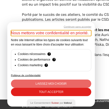
ont eu un impact très positif sur la visibilité du CS
Porté par le succès de ces ateliers, le comité du C
publications. Les articles seront publiés par le CS
Continuer sans accepter
Les membres du comité de rédaction sont les memb
Nous mettons votre confidentialité en priorité.
par la suite:
Debora Akinci-Lopez, Anne Marie Auriau
Solal, Jacqueline Curzon, Dominique Faesch, Nathal
Notre site Internet utilise les types de cookies suivants tout
Pawlotsky, Caroline Perriard, Anne-Claire Pliska, D
en vous laissant le libre choix d'accepter leur utilisation:
Cookies nécessaires
?
Les membres du CSDA peuvent consulter dans l’e
Cookies de performance
?
Contact : Nathalie Feingold
Cookies marketing
?
+ 41 79 158 36 78
nathalie.feingold@bluewin.ch
Politique de confidentialité
LAISSEZ-MOI CHOISIR
TOUT ACCEPTER
Mentions Légales - Responsable du site web : Cercle Sui
Administratrices c/o CVCI, Avenue d’Ouchy 47, Lausann
Le Consentement
Suisse
par
biskoui
290.363.452 - contact@csda.ch