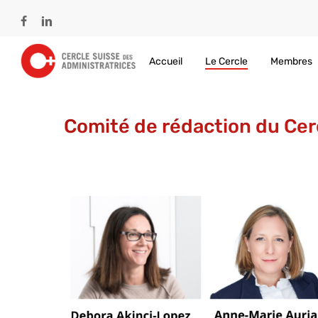
Skip
to
facebook
linkedin
main
content
Accueil
Le Cercle
Membres
Comité de rédaction du Cer