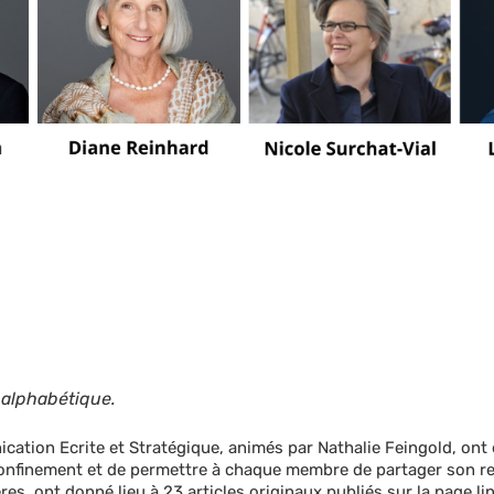
 alphabétique.
ication Ecrite et Stratégique, animés par Nathalie Feingold, o
 confinement et de permettre à chaque membre de partager son reg
s, ont donné lieu à 23 articles originaux publiés sur la page lin