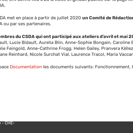
DA.
SDA met en place à partir de juillet 2020
un Comité de Rédactio
DA ou par ses partenaires.
res du CSDA qui ont participé aux ateliers d’avril et mai 202
lt, Lucie Bidault, Aurelia Blin, Anne-Sophie Bongain, Caroline 
ie Feingold, Anne-Cathrine Frogg, Helen Gailey, Pranvera Këlle
iane Reinhard, Nicole Surchat Vial, Laurence Tracol, Maria Vacca
space
Documentation
les documents suivants: Fonctionnement, Ch
sse des
e - CHE-