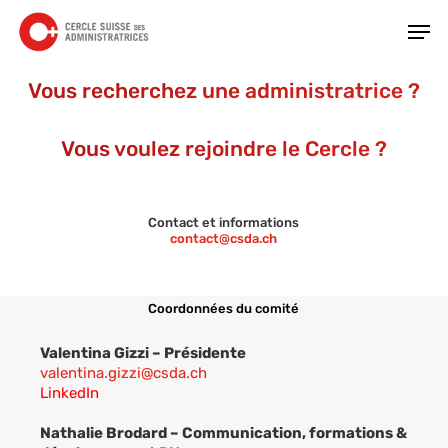
Skip
Men
to
main
Close
content
Menu
Vous recherchez une administratrice ?
Vous voulez rejoindre le Cercle ?
Contact et information
s
contact@csda.ch
Coordonnées du comité
Valentina Gizzi – Présidente
valentina.gizzi@csda.ch
LinkedIn
Nathalie Brodard –
Communication, formations &