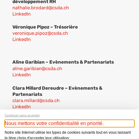
développement RH
nathalie.brodard@csda.ch
LinkedIn
Véronique Pipoz – Trésorière
veronique.pipoz@csda.ch
LinkedIn
Aline Garibian –
Evènements & Partenariats
aline.garibian@csda.ch
LinkedIn
Clara Millard Dereudre – Evènements &
Partenariats
clara.millard@csda.ch
LinkedIn
Continuer sans accepter
Pranvera Këllezi – Secrétaire Générale
Nous mettons votre confidentialité en priorité.
pranvera.kellezi@csda.ch
LinkedIn
Notre site Internet utilise les types de cookies suivants tout en vous laissant
le libre choix d'accepter leur utilisation: