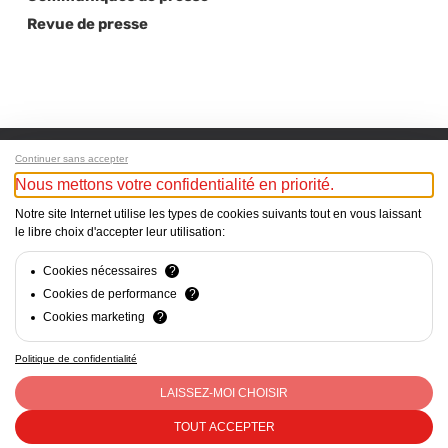
Revue de presse
Continuer sans accepter
Nous mettons votre confidentialité en priorité.
Next Post
Notre site Internet utilise les types de cookies suivants tout en vous laissant
Caroline Kuyper: “L’impact des femmes sur la
le libre choix d'accepter leur utilisation:
profitabilité des entreprises n’est pas encore
reconnu”
Cookies nécessaires
?
Cookies de performance
?
Cookies marketing
?
Politique de confidentialité
Mentions Légales - Responsable du site web : Cercle Suisse
des Administratrices c/o CVCI, Avenue d’Ouchy 47, Lausanne
LAISSEZ-MOI CHOISIR
- CHE-290.363.452 - contact@csda.ch
TOUT ACCEPTER