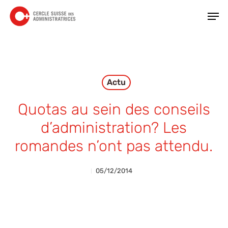
Skip
Men
to
main
Close
content
Menu
Actu
Quotas au sein des conseils
d’administration? Les
romandes n’ont pas attendu.
05/12/2014