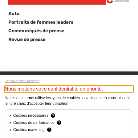
Actu
Portraits de femmes leaders
Communiqués de presse
Revue de presse
Continuer sans accepter
Nous mettons votre confidentialité en priorité.
Next Post
Notre site Internet utilise les types de cookies suivants tout en vous laissant
le libre choix d'accepter leur utilisation:
Laure Deppierraz élue Vice‑Présidente de la
Banque Cantonale du Valais
Cookies nécessaires
?
Cookies de performance
?
Cookies marketing
?