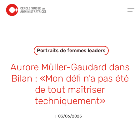
Skip
Men
to
main
Close
content
Menu
Portraits de femmes leaders
Aurore Müller-Gaudard dans
Bilan : «Mon défi n’a pas été
de tout maîtriser
techniquement»
03/06/2025