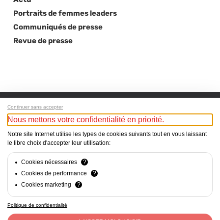
Portraits de femmes leaders
Communiqués de presse
Revue de presse
Continuer sans accepter
Nous mettons votre confidentialité en priorité.
Next Post
Notre site Internet utilise les types de cookies suivants tout en vous laissant
Caran d’Ache récompensée pour sa politique
le libre choix d'accepter leur utilisation:
favorisant les femmes aux postes de pouvoir
(L’AGEFI)
Cookies nécessaires
?
Cookies de performance
?
Cookies marketing
?
Politique de confidentialité
Mentions Légales - Responsable du site web : Cercle Suisse
des Administratrices c/o CVCI, Avenue d’Ouchy 47, Lausanne