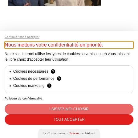
Continuer sans accepter
Nous mettons votre confidentialité en priorité.
Notre site Internet utilise les types de cookies suivants tout en vous laissant
le libre choix d'accepter leur utilisation:
Cookies nécessaires
?
Cookies de performance
?
Cookies marketing
?
Politique de confidentialité
Mentions Légales - Responsable du site web : Cercle Suisse
des Administratrices c/o CVCI, Avenue d’Ouchy 47, Lausanne
LAISSEZ-MOI CHOISIR
- CHE-290.363.452 - contact@csda.ch
TOUT ACCEPTER
facebook
linkedin
Le Consentement
Suisse
par
biskoui