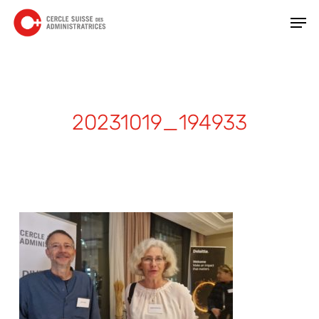
Skip
Men
to
main
Close
content
Menu
20231019_194933