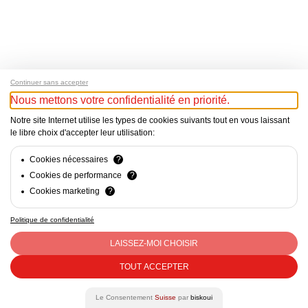
Continuer sans accepter
Nous mettons votre confidentialité en priorité.
Notre site Internet utilise les types de cookies suivants tout en vous laissant
le libre choix d'accepter leur utilisation:
Cookies nécessaires
?
Cookies de performance
?
Cookies marketing
?
Politique de confidentialité
Mentions Légales - Responsable du site web : Cercle Suisse
des Administratrices c/o CVCI, Avenue d’Ouchy 47, Lausanne
LAISSEZ-MOI CHOISIR
- CHE-290.363.452 - contact@csda.ch
TOUT ACCEPTER
facebook
linkedin
Le Consentement
Suisse
par
biskoui