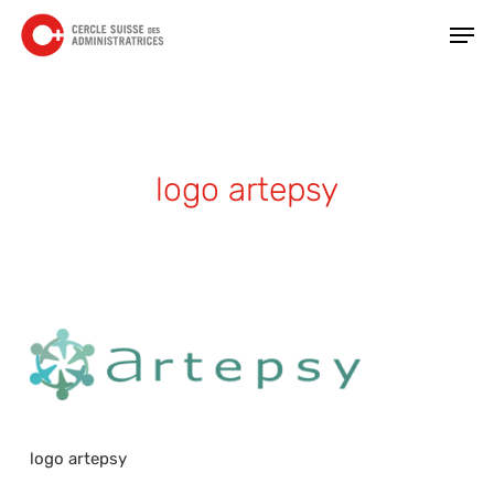
Skip
Men
to
main
Close
content
Menu
logo artepsy
logo artepsy