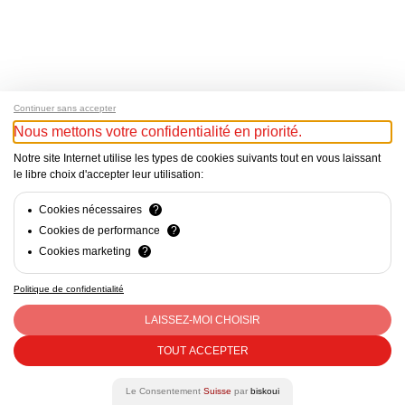
Continuer sans accepter
Nous mettons votre confidentialité en priorité.
Notre site Internet utilise les types de cookies suivants tout en vous laissant
le libre choix d'accepter leur utilisation:
Cookies nécessaires
?
Cookies de performance
?
Cookies marketing
?
Politique de confidentialité
Mentions Légales - Responsable du site web : Cercle Suisse
des Administratrices c/o CVCI, Avenue d’Ouchy 47, Lausanne
LAISSEZ-MOI CHOISIR
- CHE-290.363.452 - contact@csda.ch
TOUT ACCEPTER
facebook
linkedin
Le Consentement
Suisse
par
biskoui