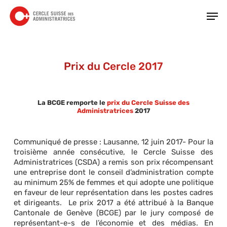
Skip
Men
to
main
Close
content
Menu
Prix du Cercle 2017
La BCGE remporte le
prix du Cercle Suisse des
Administratrices
2017
Communiqué de presse : Lausanne, 12 juin 2017- Pour la
troisième année consécutive, le Cercle Suisse des
Administratrices (CSDA) a remis son prix récompensant
une entreprise dont le conseil d’administration compte
au minimum 25% de femmes et qui adopte une politique
en faveur de leur représentation dans les postes cadres
et dirigeants. Le prix 2017 a été attribué à la Banque
Cantonale de Genève (BCGE) par le jury composé de
représentant-e-s de l’économie et des médias. En