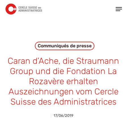
Skip
Men
to
main
Close
content
Menu
Communiqués de presse
Caran d’Ache, die Straumann
Group und die Fondation La
Rozavère erhalten
Auszeichnungen vom Cercle
Suisse des Administratrices
17/06/2019