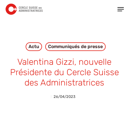
Skip
Men
to
main
Close
content
Menu
Actu
Communiqués de presse
Valentina Gizzi, nouvelle
Présidente du Cercle Suisse
des Administratrices
26/04/2023