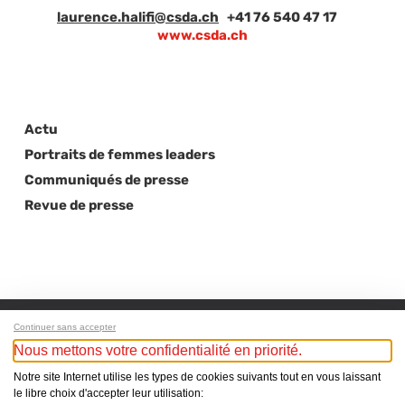
laurence.halifi@csda.ch
+41 76 540 47 17
www.csda.ch
Actu
Portraits de femmes leaders
Communiqués de presse
Revue de presse
Continuer sans accepter
Nous mettons votre confidentialité en priorité.
Next Post
Notre site Internet utilise les types de cookies suivants tout en vous laissant
le libre choix d'accepter leur utilisation:
Nicole Curti : « La chute de Credit Suisse, une