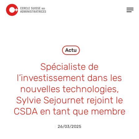
Skip
Men
to
main
Close
content
Menu
Actu
Spécialiste de
l’investissement dans les
nouvelles technologies,
Sylvie Sejournet rejoint le
CSDA en tant que membre
26/03/2025