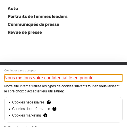
Actu
Portraits de femmes leaders
Communiqués de presse
Revue de presse
Continuer sans accepter
Nous mettons votre confidentialité en priorité.
Next Post
Notre site Internet utilise les types de cookies suivants tout en vous laissant
le libre choix d'accepter leur utilisation:
Nomination de Swati Rastogi Mayor au Conseil
d’administration d’Innergia
Cookies nécessaires
?
Cookies de performance
?
Cookies marketing
?