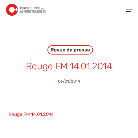
Skip
Men
to
main
Close
content
Menu
Revue de presse
Rouge FM 14.01.2014
06/01/2014
Rouge FM 14.01.2014