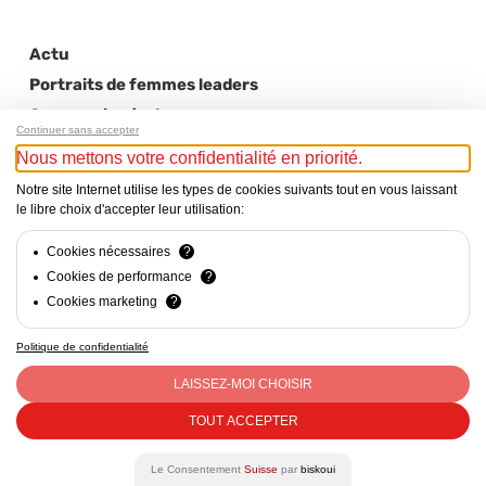
Actu
Portraits de femmes leaders
Communiqués de presse
Continuer sans accepter
Revue de presse
Nous mettons votre confidentialité en priorité.
Notre site Internet utilise les types de cookies suivants tout en vous laissant
le libre choix d'accepter leur utilisation:
Cookies nécessaires
?
Cookies de performance
?
Cookies marketing
?
Politique de confidentialité
Mentions Légales - Responsable du site web : Cercle Suisse
des Administratrices c/o CVCI, Avenue d’Ouchy 47, Lausanne
LAISSEZ-MOI CHOISIR
- CHE-290.363.452 - contact@csda.ch
TOUT ACCEPTER
facebook
linkedin
Le Consentement
Suisse
par
biskoui