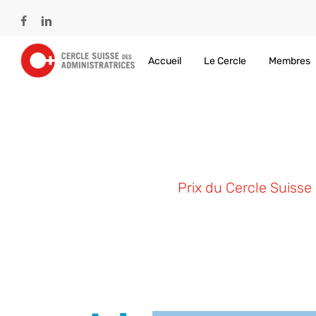
Skip
to
facebook
linkedin
main
content
Accueil
Le Cercle
Membres
Prix du Cercle Suisse