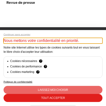
Revue de presse
Continuer sans accepter
Nous mettons votre confidentialité en priorité.
Next Post
Notre site Internet utilise les types de cookies suivants tout en vous laissant
le libre choix d'accepter leur utilisation:
Anne-Claire Bisch rejoint le conseil de Fondation
de Trajets
Cookies nécessaires
?
Cookies de performance
?
Cookies marketing
?
Politique de confidentialité
Mentions Légales - Responsable du site web : Cercle Suisse
des Administratrices c/o CVCI, Avenue d’Ouchy 47, Lausanne
LAISSEZ-MOI CHOISIR
- CHE-290.363.452 - contact@csda.ch
TOUT ACCEPTER
facebook
linkedin