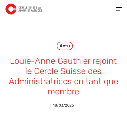
Skip
Men
to
main
Close
content
Menu
Actu
Louie-Anne Gauthier rejoint
le Cercle Suisse des
Administratrices en tant que
membre
18/03/2025