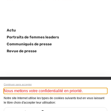
Actu
Portraits de femmes leaders
Communiqués de presse
Revue de presse
Continuer sans accepter
Nous mettons votre confidentialité en priorité.
Notre site Internet utilise les types de cookies suivants tout en vous laissant
Next Post
le libre choix d'accepter leur utilisation:
HR TODAY Fev-Mars 2014