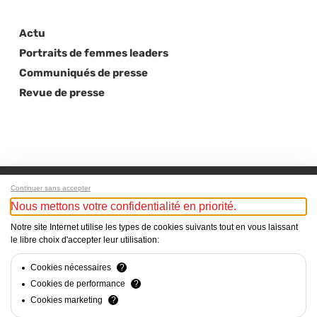
Actu
Portraits de femmes leaders
Communiqués de presse
Revue de presse
Continuer sans accepter
Nous mettons votre confidentialité en priorité.
Next Post
Notre site Internet utilise les types de cookies suivants tout en vous laissant
Frédérique Delahaye rejoint le Conseil
le libre choix d'accepter leur utilisation:
d’administration de CONINCO Explorers in finance
SA
Cookies nécessaires
?
Cookies de performance
?
Cookies marketing
?