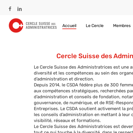
Skip
to
facebook
linkedin
main
content
Accueil
Le Cercle
Membres
Cercle Suisse des Admin
Le Cercle Suisse des Administratrices est une a
diversité et les compétences au sein des organ
d’administration et direction.
Depuis 2014, le CSDA fédère plus de 300 femme
aux compétences stratégiques, recherchées par
d’administration et conseils de fondation, nota
gouvernance, de numérique, et de RSE-Responsab
Entreprises.
Le CSDA soutient activement la p
les conseils d’administration en mettant à leur d
visibilité, réseaux et formati
ons.
Le Cercle Suisse des Administratrices est deven
tout ce qui touche à la diversité, dans le resp