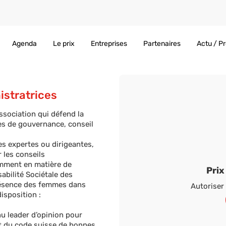
Agenda
Le prix
Entreprises
Partenaires
Actu / P
istratrices
ssociation qui défend la
es de gouvernance, conseil
s expertes ou dirigeantes,
 les conseils
mment en matière de
Pri
ilité Sociétale des
résence des femmes dans
Autoriser 
isposition :
u leader d’opinion pour
ect du code suisse de bonnes