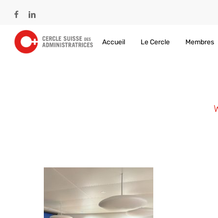
Skip
to
facebook
linkedin
main
content
Accueil
Le Cercle
Membres