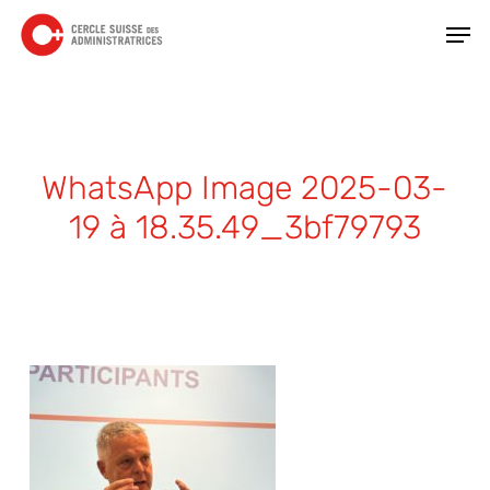
Skip
Men
to
main
Close
content
Menu
WhatsApp Image 2025-03-
19 à 18.35.49_3bf79793