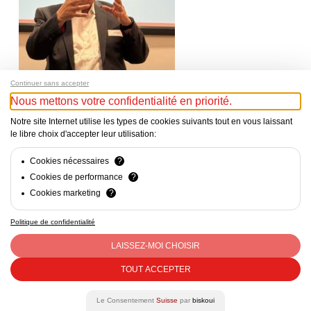
Continuer sans accepter
Nous mettons votre confidentialité en priorité.
Notre site Internet utilise les types de cookies suivants tout en vous laissant
le libre choix d'accepter leur utilisation:
Cookies nécessaires
?
Cookies de performance
?
Cookies marketing
?
Politique de confidentialité
Mentions Légales - Responsable du site web : Cercle Suisse
des Administratrices c/o CVCI, Avenue d’Ouchy 47, Lausanne
LAISSEZ-MOI CHOISIR
- CHE-290.363.452 - contact@csda.ch
TOUT ACCEPTER
facebook
linkedin
Le Consentement
Suisse
par
biskoui