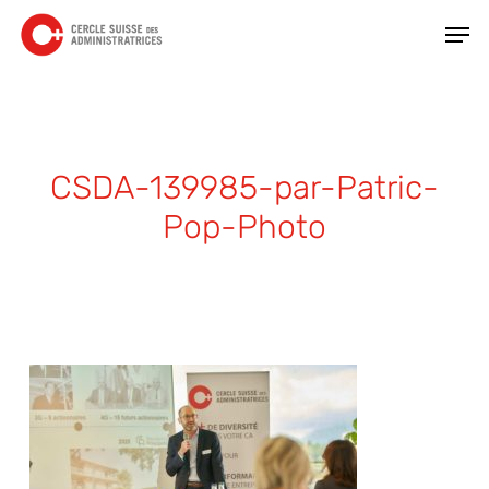
Skip
Men
to
main
Close
content
Menu
CSDA-139985-par-Patric-
Pop-Photo