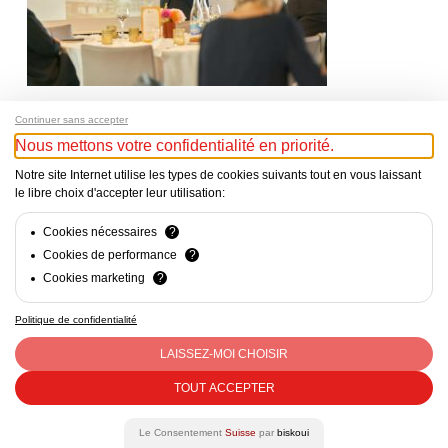
Continuer sans accepter
Nous mettons votre confidentialité en priorité.
Notre site Internet utilise les types de cookies suivants tout en vous laissant
le libre choix d'accepter leur utilisation:
Cookies nécessaires
?
Cookies de performance
?
Cookies marketing
?
Politique de confidentialité
Mentions Légales - Responsable du site web : Cercle Suisse
des Administratrices c/o CVCI, Avenue d’Ouchy 47, Lausanne
LAISSEZ-MOI CHOISIR
- CHE-290.363.452 - contact@csda.ch
TOUT ACCEPTER
facebook
linkedin
Le Consentement
Suisse
par
biskoui